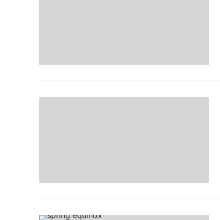
MOC DŹWIĘKU
SESJE I WARSZT
BLOG
Poetica
Medytacje, ak
Sklep
Zapisz się do New