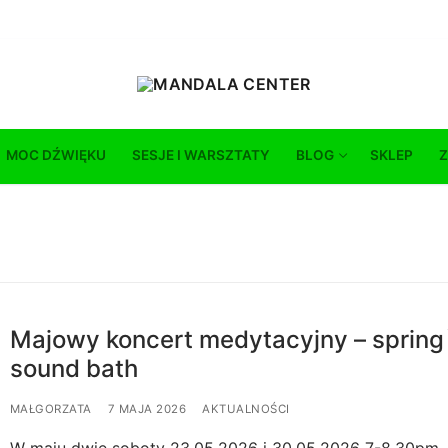
MOC DŹWIĘKU
SESJE I WARSZTATY
BLOG
SKLEP
Z
Majowy koncert medytacyjny – spring
sound bath
MAŁGORZATA
7 MAJA 2026
AKTUALNOŚCI
W maju dwie soboty 23.05.2026 i 30.05.2026 7-8.30pm