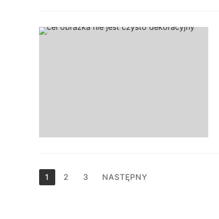
Stronicowanie
1
2
3
NASTĘPNY
wpisów