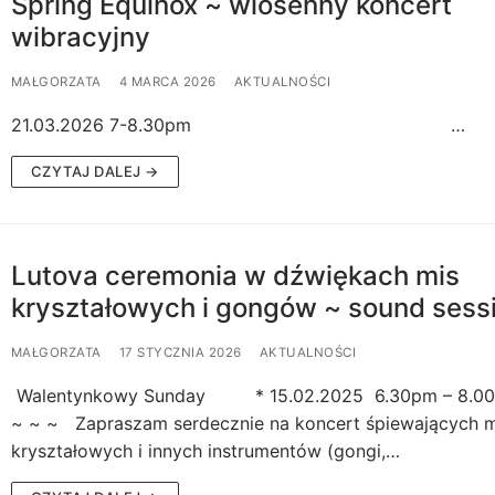
Spring Equinox ~ wiosenny koncert
wibracyjny
ttera
MAŁGORZATA
4 MARCA 2026
AKTUALNOŚCI
21.03.2026 7-8.30pm …
CZYTAJ DALEJ →
Lutova ceremonia w dźwiękach mis
kryształowych i gongów ~ sound sess
MAŁGORZATA
17 STYCZNIA 2026
AKTUALNOŚCI
Walentynkowy Sunday * 15.02.2025 6.30pm – 8.00
~ ~ ~ Zapraszam serdecznie na koncert śpiewających m
kryształowych i innych instrumentów (gongi,…